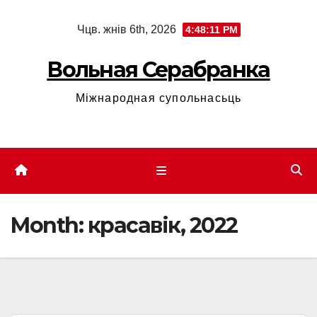
Skip
Чцв. жнів 6th, 2026
4:48:11 PM
to
content
Вольная Серабранка
Міжнародная супольнасьць
Month:
красавік, 2022