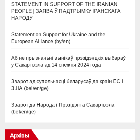
STATEMENT IN SUPPORT OF THE IRANIAN
PEOPLE | ЗАЯВА Ў ПАДТРЫМКУ ІРАНСКАГА
НАРОДУ
Statement on Support for Ukraine and the
European Alliance (by/en)
Аб не прызнаньні вынікаў прэзідэнцкіх выбараў
у Сакартвэла ад 14 снежня 2024 года
Зварот ад супольнасці беларусаў да краін ЕС і
ЗША (bel/en/ge)
Зварот да Народа і Прэзідэнта Сакартвэла
(bel/en/ge)
Архівы