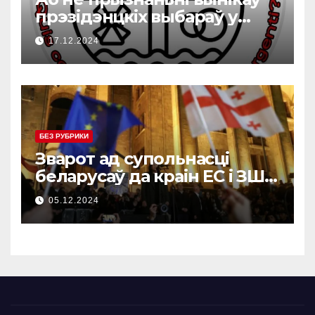
прэзідэнцкіх выбараў у
Сакартвэла ад 14 снежня
17.12.2024
2024 года
БЕЗ РУБРИКИ
Зварот ад супольнасці
беларусаў да краін ЕС і ЗША
(bel/en/ge)
05.12.2024