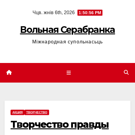
Skip
Чцв. жнів 6th, 2026
1:50:56 PM
to
content
Вольная Серабранка
Міжнародная супольнасьць
АКЦИЯ
ТВОРЧЕСТВО
Творчество правды