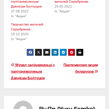
палітзняволеным
жителей Серебрянки
Дзянісам Болтуцем
29.05.2021
27.08.2022
In "Акция"
In "Акция"
Творчество жителей
Серебрянки
18.10.2020
In "Акция"
Навігацыя
Мурал салідарнасьці з
Партизанские акции
палітзняволеным
беларусов
па
Дзянісам Болтуцем
запісах
By
Яр (Yuru Samko)