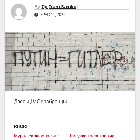
By
Яр (Yuru Samko)
КРАС 11, 2022
Дзесьці ў Серабранцы
Related
Мурал салідарнасьці з
Рисунки талантливых