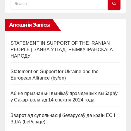
Апошнія Запісы
STATEMENT IN SUPPORT OF THE IRANIAN
PEOPLE | ЗАЯВА Ў ПАДТРЫМКУ ІРАНСКАГА
НАРОДУ
Statement on Support for Ukraine and the
European Alliance (by/en)
Аб не прызнаньні вынікаў прэзідэнцкіх выбараў
у Сакартвэла ад 14 снежня 2024 года
Зварот ад супольнасці беларусаў да краін ЕС і
ЗША (bel/en/ge)