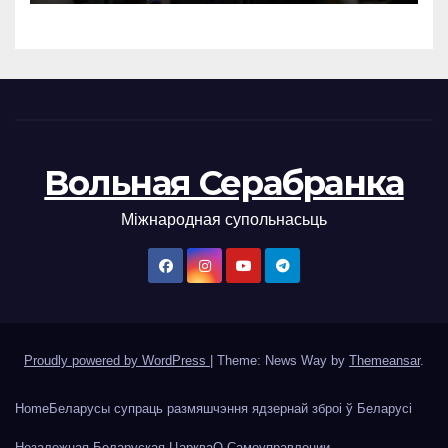
Вольная Серабранка
Міжнародная супольнасьць
Proudly powered by WordPress
|
Theme: News Way by
Themeansar
.
Home
Беларусы супраць размяшчэння ядзернай зброі ў Беларусі
Незалежная Беларуская Царква
О Самоуправлении