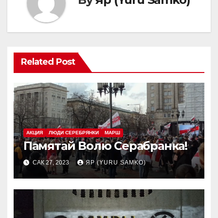
Related Post
АКЦИЯ
ЛЮДИ СЕРЕБРЯНКИ
МАРШ
Памятай Волю Серабранка!
САК 27, 2023
ЯР (YURU SAMKO)