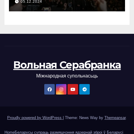
05.12.2024
Вольная Серабранка
Міжнародная супольнасьць
Proudly powered by WordPress
|
Theme: News Way by
Themeansar
.
Home
Беларусы супраць размяшчэння ядзернай зброі ў Беларусі