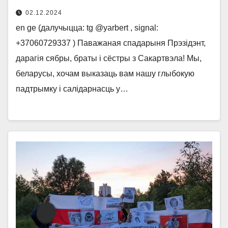
02.12.2024
en ge (далучыцца: tg @yarbert , signal:
+37060729337 ) Паважаная спадарыня Прэзідэнт,
дарагія сябры, браты і сёстры з Сакартвэла! Мы,
беларусы, хочам выказаць вам нашу глыбокую
падтрымку і салідарнасць у…