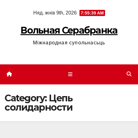
Skip
Няд. жнів 9th, 2026
7:55:41 AM
to
content
Вольная Серабранка
Міжнародная супольнасьць
Category:
Цепь
солидарности