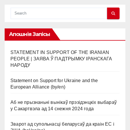
Апошнія Запісы
STATEMENT IN SUPPORT OF THE IRANIAN
PEOPLE | ЗАЯВА Ў ПАДТРЫМКУ ІРАНСКАГА
НАРОДУ
Statement on Support for Ukraine and the
European Alliance (by/en)
Аб не прызнаньні вынікаў прэзідэнцкіх выбараў
у Сакартвэла ад 14 снежня 2024 года
Зварот ад супольнасці беларусаў да краін ЕС і