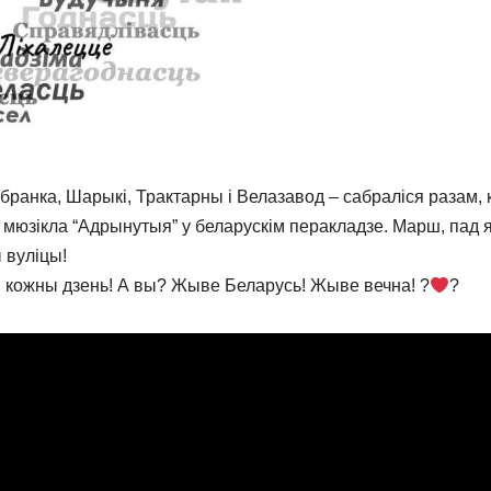
ранка, Шарыкі, Трактарны і Велазавод – сабраліся разам, 
мюзікла “Адрынутыя” у беларускім перакладзе. Марш, пад я
 вуліцы!
м кожны дзень! А вы? Жыве Беларусь! Жыве вечна! ?
?