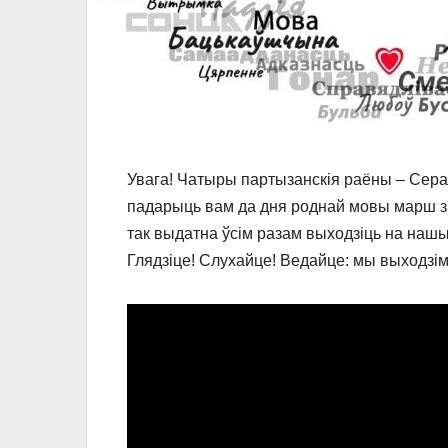
Увага! Чатыры партызанскiя раёны – Сераб
падарыць вам да дня роднай мовы марш з 
так выдатна ўсім разам выходзіць на нашы
Глядзіце! Слухайце! Ведайце: мы выходзі