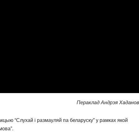
Пераклад Андрэя Хаданов
кцыю “Слухай і размауляй па беларуску” у рамках якой
мова”.