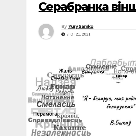
Серабранка він
By
Yury Samko
ЛЮТ 21, 2021