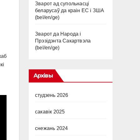
Зварот ад супольнасці
беларусаў да краін ЕС і ЗША
(bel/en/ge)
Зварот да Народа і
Прэзідэнта Сакартвэла
(bel/en/ge)
каб
кі
Архівы
студзень 2026
сакавік 2025
снежань 2024