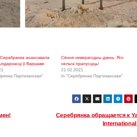
 Серабранка анансавала
Сёння неверагодны дзень. Яго
лідарнасці ў Варшаве
нельга прапусціць!
21
21.02.2021
брянка Партизанская"
In "Серебрянка Партизанская"
мен!
Серебрянка обращается к Y
Internationa