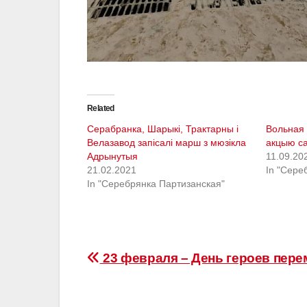
Related
Серабранка, Шарыкі, Трактарны і
Вольная
Велазавод запісалі марш з мюзікла
акцыю са
Адрынутыя
11.09.20
21.02.2021
In "Сере
In "Серебрянка Партизанская"
Навігацыя
23 февраля – День героев пере
па