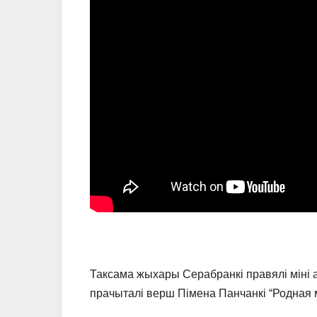
Таксама жыхары Серабранкі правялі міні а
прачыталі верш Пімена Панчанкі “Родная 