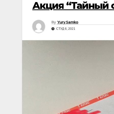
Акция “Тайный 
By
Yury Samko
СТУД 6, 2021