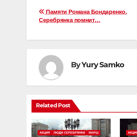
Навігацыя
Памяти Романа Бондаренко.
Серебрянка помнит…
па
запісах
By
Yury Samko
Related Post
АКЦИЯ
ЛЮДИ СЕРЕБРЯНКИ
МАРШ
АКЦИ