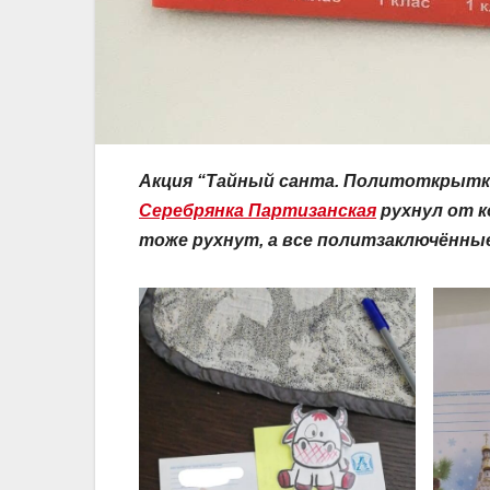
Акция “Тайный санта. Политоткрытка
Серебрянка Партизанская
рухнул от к
тоже рухнут, а все политзаключённые