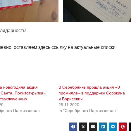
олидарность!
евно, оставляем здесь ссылку на актуальные списки
а новогодняя акция
В Серебрянке прошла акция «0
Санта. Политоткрытка»
промилле» в поддержку Сорокина
итзаключённых
и Борисевич
20
25.11.2020
брянка Партизанская"
In "Серебрянка Партизанская"