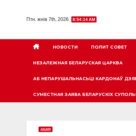
Skip
to
Птн. жнів 7th, 2026
8:54:16 AM
content
НОВОСТИ
ПОЛИТ СОВЕТ
НЕЗАЛЕЖНАЯ БЕЛАРУСКАЯ ЦАРКВА
АБ НЕПАРУШАЛЬНАСЬЦІ КАРДОНАЎ ДЗЯ
СУМЕСТНАЯ ЗАЯВА БЕЛАРУСКІХ СУПОЛЬ
АКЦИЯ