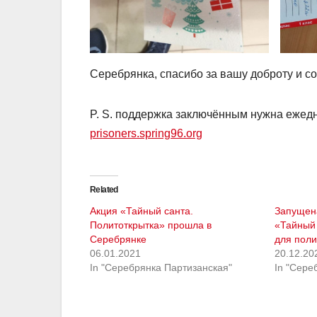
Серебрянка, спасибо за вашу доброту и с
P. S. поддержка заключённым нужна ежедн
prisoners.spring96.org
Related
Акция «Тайный санта.
Запущен
Политоткрытка» прошла в
«Тайный 
Серебрянке
для пол
06.01.2021
20.12.20
In "Серебрянка Партизанская"
In "Сере