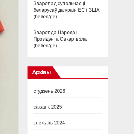
Зварот ад супольнасці
беларусаў да краін ЕС і ЗША
(bel/en/ge)
Зварот да Народа і
Прэзідэнта Сакартвэла
(bel/en/ge)
Архівы
студзень 2026
сакавік 2025
снежань 2024