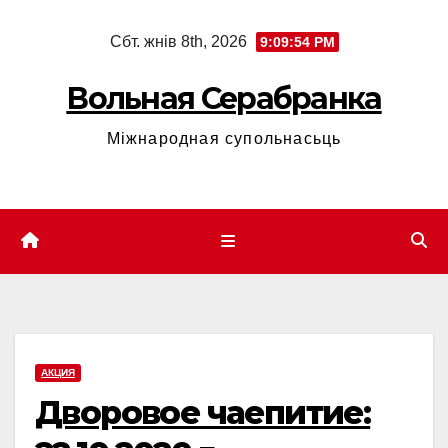
Skip
Сбт. жнів 8th, 2026
9:09:55 PM
to
content
Вольная Серабранка
Міжнародная супольнасьць
АКЦИЯ
Дворовое чаепитие: