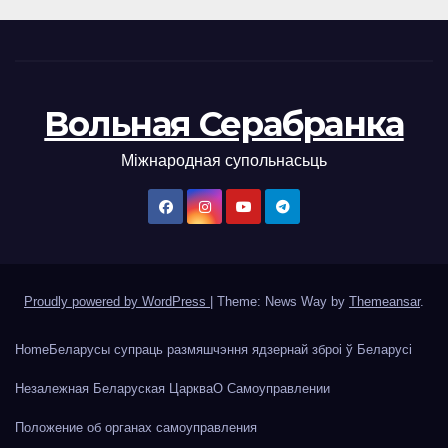
Вольная Серабранка
Міжнародная супольнасьць
Proudly powered by WordPress
|
Theme: News Way by
Themeansar
.
Home
Беларусы супраць размяшчэння ядзернай зброі ў Беларусі
Незалежная Беларуская Царква
О Самоуправлении
Положение об органах самоуправления