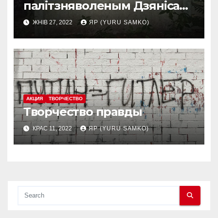
палітзняволеным Дзянісам
Болтуцем
ЖНІВ 27, 2022
ЯР (YURU SAMKO)
АКЦИЯ
ТВОРЧЕСТВО
Творчество правды
КРАС 11, 2022
ЯР (YURU SAMKO)