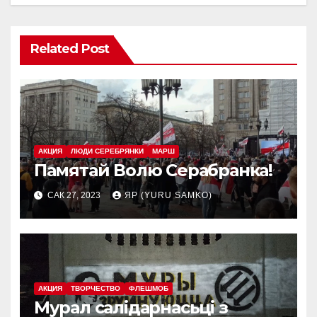
Related Post
АКЦИЯ
ЛЮДИ СЕРЕБРЯНКИ
МАРШ
Памятай Волю Серабранка!
САК 27, 2023
ЯР (YURU SAMKO)
АКЦИЯ
ТВОРЧЕСТВО
ФЛЕШМОБ
Мурал салідарнасьці з