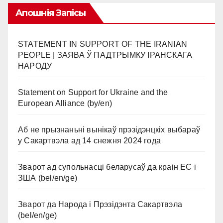
Апошнія Запісы
STATEMENT IN SUPPORT OF THE IRANIAN
PEOPLE | ЗАЯВА Ў ПАДТРЫМКУ ІРАНСКАГА
НАРОДУ
Statement on Support for Ukraine and the
European Alliance (by/en)
Аб не прызнаньні вынікаў прэзідэнцкіх выбараў
у Сакартвэла ад 14 снежня 2024 года
Зварот ад супольнасці беларусаў да краін ЕС і
ЗША (bel/en/ge)
Зварот да Народа і Прэзідэнта Сакартвэла
(bel/en/ge)