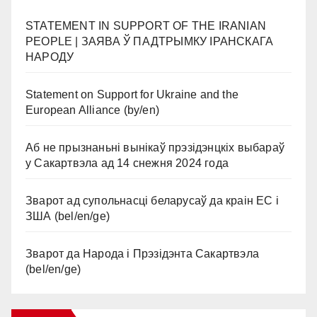
STATEMENT IN SUPPORT OF THE IRANIAN
PEOPLE | ЗАЯВА Ў ПАДТРЫМКУ ІРАНСКАГА
НАРОДУ
Statement on Support for Ukraine and the
European Alliance (by/en)
Аб не прызнаньні вынікаў прэзідэнцкіх выбараў
у Сакартвэла ад 14 снежня 2024 года
Зварот ад супольнасці беларусаў да краін ЕС і
ЗША (bel/en/ge)
Зварот да Народа і Прэзідэнта Сакартвэла
(bel/en/ge)