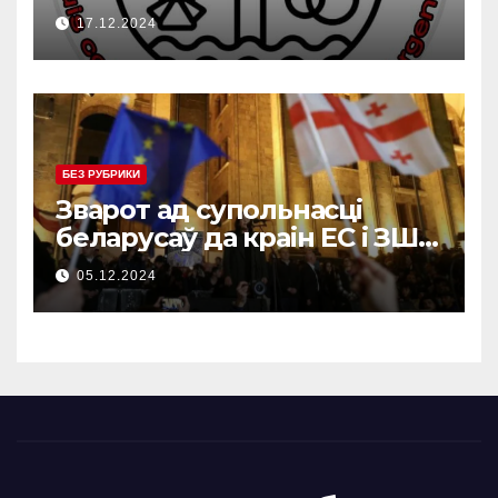
Сакартвэла ад 14 снежня
17.12.2024
2024 года
БЕЗ РУБРИКИ
Зварот ад супольнасці
беларусаў да краін ЕС і ЗША
(bel/en/ge)
05.12.2024