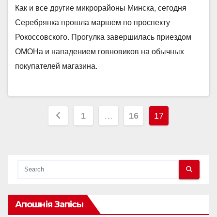
Как и все другие микрорайоны Минска, сегодня
Серебрянка прошла маршем по проспекту
Рокоссовского. Прогулка завершилась приездом
ОМОНа и нападением говновиков на обычных
покупателей магазина.
Posts
1
…
16
17
pagination
Апошнія Запісы