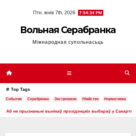
Skip
Птн. жнів 7th, 2026
7:54:35 PM
to
content
Вольная Серабранка
Міжнародная супольнасьць
Top Tags
Событие
Серебрянка
Экстремизм
Убийство
Нормативка
не прызнаньні вынікаў прэзідэнцкіх выбараў у Сакартвэла ад 