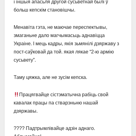
і іншыя апасьля другой сусьветнай былі ў
больш кепскім становішчы.
Менавіта гэта, не маючае переспектывы,
змаганьне дало магчымасьць аднавіцца
Украіне. І мець кадры, якія зьмянілі дзяржаву з
пост-саўковай да той. якая лякае “2-ю армію
сусьвету”.
Таму цяжка, але не зусім кепска.
Працягвайце сістэматычна рабіць свой
кавалак працы па стварэньню нашай
дзяржавы.
???? Падтрымлівайце адзін аднаго.