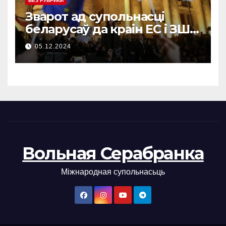
БЕЗ РУБРИКИ
Зварот ад супольнасці
беларусаў да краін ЕС і ЗША
(bel/en/ge)
05.12.2024
Вольная Серабранка
Міжнародная супольнасьць