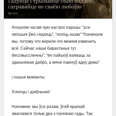
Апошнім часам чую настроі паразы: “усе
лепшыя ўжо сядзяць”, “хопіць казак” “Начинали
мы, потому что верили что можем изменить
всё. Сейчас наши барахтанья тут
бессмыссленны”, “ён пайшоў ваяваць за
зданьнёвае дабро, а мяне пакінуў адну дома”
і іншыя моманты.
Хлопцы і дзяўчынкі!
Напомню: мы ўсе разам, ўсёй краінай
змагаемся толькі два з паловаю гады. Так