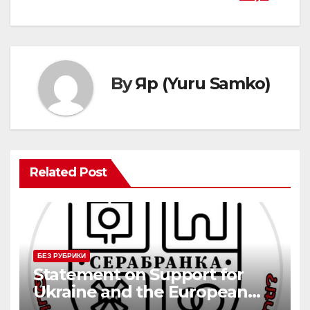
By
Яр (Yuru Samko)
Related Post
БЕЗ РУБРИКИ
Statement on Support for
Ukraine and the European
Alliance (by/en)