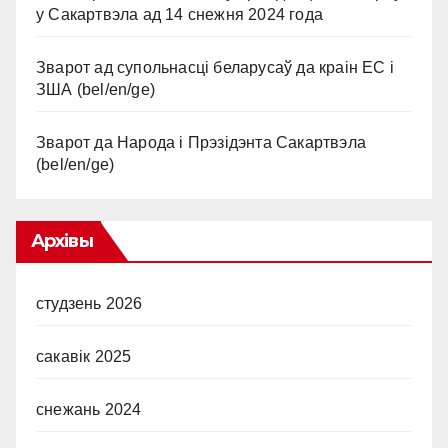
у Сакартвэла ад 14 снежня 2024 года
Зварот ад супольнасці беларусаў да краін ЕС і
ЗША (bel/en/ge)
Зварот да Народа і Прэзідэнта Сакартвэла
(bel/en/ge)
Архівы
студзень 2026
сакавік 2025
снежань 2024