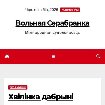
Skip
Чцв. жнів 6th, 2026
7:38:55 PM
to
content
Вольная Серабранка
Міжнародная супольнасьць
БЕЗ РУБРИКИ
Хвілінка дабрыні