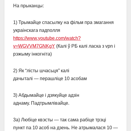
На прыканцы:
1) Трымайце спасылку на фільм пра змагання
украінскага падполля
https://www.youtube.com/watch?
v=WGVVM7GNKgY
(Калі ў РБ калі ласка з vpn і
рэжыму інкогніта)
2) Як “лісты шчасьця” калі
дачыталі — перашліце 10 асобам
3) Абдымайце і дзякуйце адзін
аднаму. Падтрымлівайце.
3а) Любіце квэсты — так сама рабіце трэці
пункт па 10 асоб на дзень. Не атрымалася 10 —