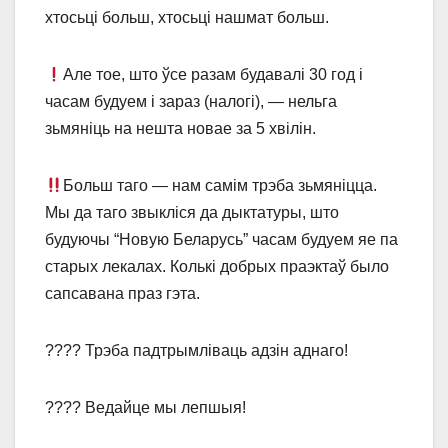
хтосьці больш, хтосьці нашмат больш.
Але тое, што ўсе разам будавалі 30 год і
часам будуем і зараз (налогі), ― нельга
зьмяніць на нешта новае за 5 хвілін.
Больш таго ― нам самім трэба зьмяніцца.
Мы да таго звыкліся да дыктатуры, што
будуючы “Новую Беларусь” часам будуем яе па
старых лекалах. Колькі добрых праэктаў было
сапсавана праз гэта.
???? Трэба падтрымліваць адзін аднаго!
???? Ведайце мы лепшыя!