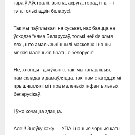
гара ў Аўстраліі, выспа, акруга, горад і г.д. – і
гэта толькі адзін беларус!.
Так мы паўплывалі на сусьвет, нас баяцца на
ўсходзе “няма Беларусаў, толькі нейкія злыя
ляхі, што амаль зьнішчылі масковію і нашы
мяккія маленькія браты с белорусіі”
Не, хлопцы і дзяўчынкі: так, мы ганарлівыя, і
нам складана дамаўляцца. так, нам стагоддзямі
прышчаплялі міт пра маленькіх інфантыльных
беларусікаў.
І ўжо хочацца здацца.
Але!!! Зноўку кажу — УПА і нашыя чорныя каты