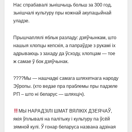
Нас спрабавалі зьнішчыць больш за 300 год,
зьнішчалі культуру пры кожнай акупацыйнай
уладзе.
Прышчаплялі яблык разладу: дзяўчынкам, што
нашыя хлопцы кепскія, а папраўдзе з рукамі іх
адрываюць з захаду да ўсходу, хлопцам ― тое
ж самае ў бок дзяўчынак.
????Мы ― нашчадкі самага шляхетнага народу
Эўропы. (хто ведае пра праблемы пры падзеле
РП – што ні беларус ― шляхціч).
МЫ НАРАДЗІЛІ ШМАТ ВЯЛІКІХ ДЗЕЯЧАЎ,
якія ўплывалі на палітыку і культуру па ўсёй
зямной кулі. Ў гонар беларуса названа адзіная