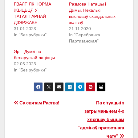
ГВАЛТ ЯК НОРМА
Размова Наташы і
ЖЫЦЬЦЯ Ў
Дзімы. Некалькі
ТАТАЛІТАРНАЙ
высноваў скандальных
ДЗЯРЖАВЕ
зьліваў
31.01.2023
21.11.2020
In "Без рубрики"
In "Серебрянка
Партизанская"
Яр – Думкі па
беларускай лацінцы:
02.05.2023
In "Без рубрики"
Навігацыя
Са святам Раства!
Па сітуацыі з
затрыманьнем 4-х
па
хлопцаў быццам
запісах
“адмінаў пратэстнага
чату”