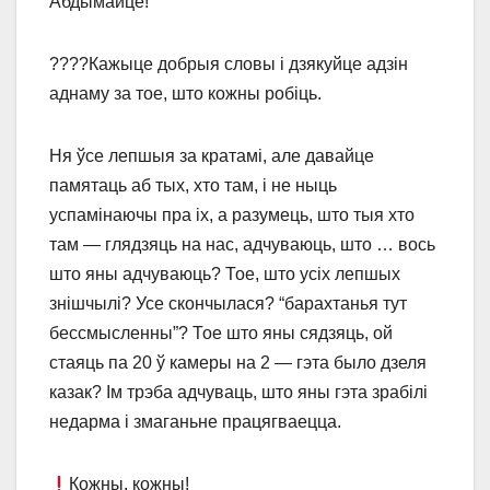
Абдымайце!
????Кажыце добрыя словы і дзякуйце адзін
аднаму за тое, што кожны робіць.
Ня ўсе лепшыя за кратамі, але давайце
памятаць аб тых, хто там, і не ныць
успамінаючы пра іх, а разумець, што тыя хто
там ― глядзяць на нас, адчуваюць, што … вось
што яны адчуваюць? Тое, што усіх лепшых
знішчылі? Усе скончылася? “барахтанья тут
бессмысленны”? Тое што яны сядзяць, ой
стаяць па 20 ў камеры на 2 ― гэта было дзеля
казак? Ім трэба адчуваць, што яны гэта зрабілі
недарма і змаганьне працягваецца.
Кожны, кожны!