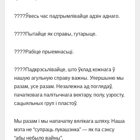
????Ўвесь час падтрымлівайце адзін аднаго.
????Пытайце як справы, гутарыце.
????Рабіце прыемнасьці.
????Падкрэсьлівайце, што ўклад кожнага ў
нашую агульную справу важны. Упершыню мы
разам, усе разам. Незалежна ад поглядаў,
пачатковага палітычнага вектару, полу, узросту,
сацыяльных груп і пластоў.
Мы разам і мы напачатку вялікага шляху. Наша
мэта не “супраць лукашэнка” ― як па сэнсу
“абы небыло вайны”.