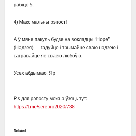
рабіце 5.
4) Максімальны рэпост!
А ў мяне пакуль будзе на вокладцы “Hope”
(Надзея) — гадуйце і трымайце сваю надзею і
сагравайце яе сваёю любоўю.
Усех абдымаю, Яр
P.s для рэпосту можна ўзяць тут:
https://t.me/serebro2020/738
Related