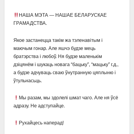
НАША МЭТА ― НАШАЕ БЕЛАРУСКАЕ
ГРАМАДСТВА.
Якое застанецца такім жа тэленавітым і
маючым гонар. Але яшчэ будзе мець
братэрства і любоў. Ня будзе маленькім
дзіцянём і шукаць новага “бацьку”, “мацьку” г.д.,
а будзе адчуваць сваю ўнутранную цяплыню і
ўтульнасьць.
Мы разам, мы здолелі шмат чаго. Але ня ўсё
адразу. Не адступайце.
Рухайцесь наперад!