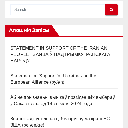
Апошнія Запісы
STATEMENT IN SUPPORT OF THE IRANIAN
PEOPLE | ЗАЯВА Ў ПАДТРЫМКУ ІРАНСКАГА
НАРОДУ
Statement on Support for Ukraine and the
European Alliance (by/en)
Аб не прызнаньні вынікаў прэзідэнцкіх выбараў
у Сакартвэла ад 14 снежня 2024 года
Зварот ад супольнасці беларусаў да краін ЕС і
ЗША (bel/en/ge)