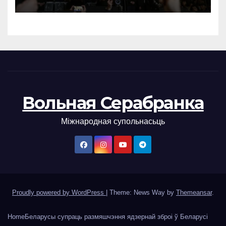
Вольная Серабранка
Міжнародная супольнасьць
Proudly powered by WordPress
|
Theme: News Way by
Themeansar
.
Home
Беларусы супраць размяшчэння ядзернай зброі ў Беларусі