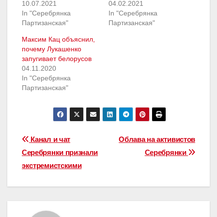
10.07.2021
04.02.2021
In "Серебрянка
In "Серебрянка
Партизанская"
Партизанская"
Максим Кац объяснил,
почему Лукашенко
запугивает белорусов
04.11.2020
In "Серебрянка
Партизанская"
Навігацыя
Канал и чат
Облава на активистов
Серебрянки признали
Серебрянки
па
экстремистскими
запісах