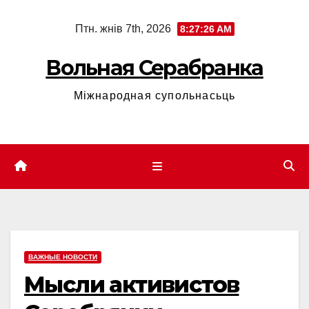
Skip
Птн. жнів 7th, 2026
8:27:26 AM
to
content
Вольная Серабранка
Міжнародная супольнасьць
ВАЖНЫЕ НОВОСТИ
Мысли активистов