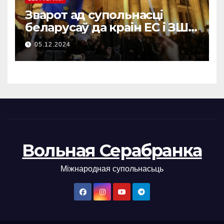
Зварот ад супольнасці
беларусаў да краін ЕС і ЗША
(bel/en/ge)
05.12.2024
Вольная Серабранка
Міжнародная супольнасьць