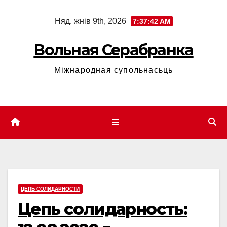
Skip
Няд. жнів 9th, 2026
7:37:42 AM
to
content
Вольная Серабранка
Міжнародная супольнасьць
ЦЕПЬ СОЛИДАРНОСТИ
Цепь солидарность: