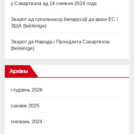
у Сакартвэла ад 14 снежня 2024 года
Зварот ад супольнасці беларусаў да краін ЕС і
ЗША (bel/en/ge)
Зварот да Народа і Прэзідэнта Сакартвэла
(bel/en/ge)
Архівы
студзень 2026
сакавік 2025
снежань 2024